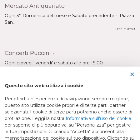
Mercato Antiquariato
Ogni 3° Domenica del mese e Sabato precedente - Piazza
San...
LEGGI TUTTO
Concerti Puccini -
Ogni giovedi’, venerdi’ e sabato alle ore 19.00...
×
LEGGI TUTTO
Questo sito web utilizza i cookie
Per offrirti un'esperienza di navigazione sempre migliore,
questo sito utilizza cookie propri e di terze parti, partner
selezionati. I cookie di terze parti potranno anche essere di
profilazione. Leggi la nostra
Informativa sull’uso dei cookie
Bed & Breakfast Stella (S.C.E.P.I. srl)
per saperne di più oppure vai su “Personalizza” per gestire
Via Pisana Traversa 2, n°74
le tue impostazioni. Cliccando "Accetta" acconsenti alla
55100 Sant'Anna Lucca LU
memorizzazione dei cookie sul tuo dispositivo. Cliccando su