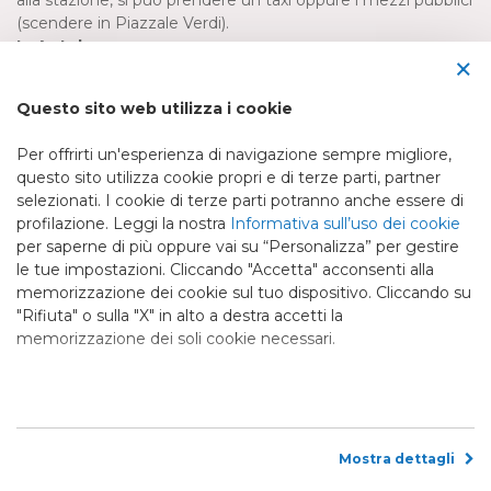
alla stazione, si può prendere un taxi oppure i mezzi pubblici
(scendere in Piazzale Verdi).
In Autobus
:
×
Capolinea in Piazzale Verdi , 500 metri - 10 minuti a piedi.
Questo sito web utilizza i cookie
Per offrirti un'esperienza di navigazione sempre migliore,
questo sito utilizza cookie propri e di terze parti, partner
selezionati. I cookie di terze parti potranno anche essere di
profilazione. Leggi la nostra
Informativa sull’uso dei cookie
Bed & Breakfast Stella (S.C.E.P.I. srl)
per saperne di più oppure vai su “Personalizza” per gestire
Via Pisana Traversa 2, n°74
le tue impostazioni. Cliccando "Accetta" acconsenti alla
55100 Sant'Anna Lucca LU
memorizzazione dei cookie sul tuo dispositivo. Cliccando su
Tel. +39 0583 311022
"Rifiuta" o sulla "X" in alto a destra accetti la
memorizzazione dei soli cookie necessari.
Mob. +39 335 7612811
info@bedandbreakfaststellalucca.it
P. IVA 01767510462 - CIN: IT046017B43MHA6HOR - REA
169836 - Cap. Sociale € 10.400,00 - Pec scepi@legalmail.it
Mostra dettagli
Privacy
-
Cookie Policy
-
Rivedi le tue scelte sui cookie