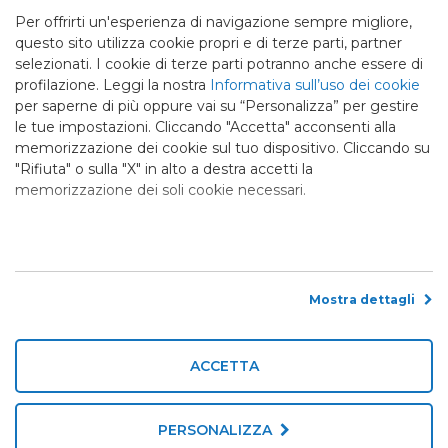
Per offrirti un'esperienza di navigazione sempre migliore,
questo sito utilizza cookie propri e di terze parti, partner
selezionati. I cookie di terze parti potranno anche essere di
profilazione. Leggi la nostra
Informativa sull’uso dei cookie
Bed & Breakfast Stella (S.C.E.P.I. srl)
per saperne di più oppure vai su “Personalizza” per gestire
Via Pisana Traversa 2, n°74
le tue impostazioni. Cliccando "Accetta" acconsenti alla
55100 Sant'Anna Lucca LU
memorizzazione dei cookie sul tuo dispositivo. Cliccando su
Tel. +39 0583 311022
"Rifiuta" o sulla "X" in alto a destra accetti la
memorizzazione dei soli cookie necessari.
Mob. +39 335 7612811
info@bedandbreakfaststellalucca.it
P. IVA 01767510462 - CIN: IT046017B43MHA6HOR - REA
169836 - Cap. Sociale € 10.400,00 - Pec scepi@legalmail.it
Mostra dettagli
Privacy
-
Cookie Policy
-
Rivedi le tue scelte sui cookie
Links
ACCETTA
Credits:
Edge - Siti Web Lucca
PERSONALIZZA